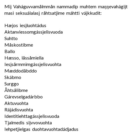
Mij Vaháguvvamålmmån nammadip muhtem maŋŋevahágijt
masi seksuálalasj råhtsatjime máhtti vájkkudit:
Hæjos iesjluohtádus
Aktanviessomgássjelisvuoda
Suhtto
Måskostibme
Ballo
Hæsso, låssåmiella
Iesjsårmmimgássjelisvuohta
Mæddodåbddo
Skábmo
Surggo
Åhtsålibme
Gárevselgadárbbo
Aktuvuohta
Rájádisvuohta
Identitiehttagássjelisvuoda
Tjalmedis sijvvovuohta
Iehpetjielgas duohtavuohtadádjadus