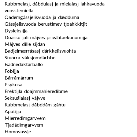
Rubbmelasj, dåbdulasj ja mielalasj lahkavuoda
vuosstemiella
Oademgássjelisvuoda ja dædduma
Gássjelisvuoda berustimev tjoahkkitjit
Dysleksijja
Doasso jali måjves priváhtaekonomijja
Måjves dille sijdan
Badjelmærrásasj dárkkelisvuohta
Stuorra váksjomdárbbo
Bádnedåktårballo
Fobijja
Bårråmárrum
Psykosa
Erektijla doajmmahieredibme
Seksuálalasj vájvve
Rubbmelasj dåbddåm gáhtu
Apatijja
Mierredimgarvvem
Tjadádimgarvvem
Homovassje