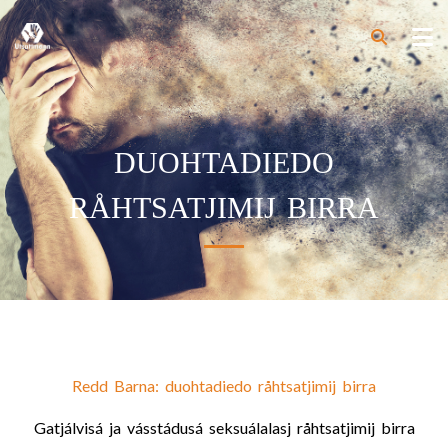
DUOHTADIEDO
RÅHTSATJIMIJ BIRRA
Redd Barna: duohtadiedo råhtsatjimij birra
Gatjálvisá ja vásstádusá seksuálalasj råhtsatjimij birra